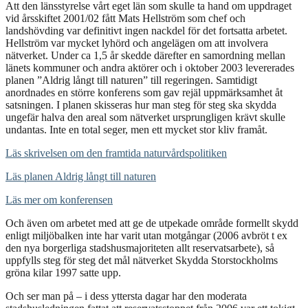
Att den länsstyrelse vårt eget län som skulle ta hand om uppdraget
vid årsskiftet 2001/02 fått Mats Hellström som chef och
landshövding var definitivt ingen nackdel för det fortsatta arbetet.
Hellström var mycket lyhörd och angelägen om att involvera
nätverket. Under ca 1,5 år skedde därefter en samordning mellan
länets kommuner och andra aktörer och i oktober 2003 levererades
planen ”Aldrig långt till naturen” till regeringen. Samtidigt
anordnades en större konferens som gav rejäl uppmärksamhet åt
satsningen. I planen skisseras hur man steg för steg ska skydda
ungefär halva den areal som nätverket ursprungligen krävt skulle
undantas. Inte en total seger, men ett mycket stor kliv framåt.
Läs skrivelsen om den framtida naturvårdspolitiken
Läs planen Aldrig långt till naturen
Läs mer om konferensen
Och även om arbetet med att ge de utpekade område formellt skydd
enligt miljöbalken inte har varit utan motgångar (2006 avbröt t ex
den nya borgerliga stadshusmajoriteten allt reservatsarbete), så
uppfylls steg för steg det mål nätverket Skydda Storstockholms
gröna kilar 1997 satte upp.
Och ser man på – i dess yttersta dagar har den moderata