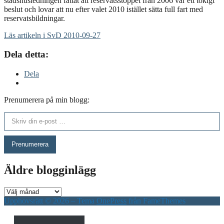
stadshusledningen fattat att reservatsstoppet från 2006 var ett tokigt
beslut och lovar att nu efter valet 2010 istället sätta full fart med
reservatsbildningar.
Läs artikeln i SvD 2010-09-27
Dela detta:
Dela
Prenumerera på min blogg:
Skriv din e-post …
Prenumerera
Äldre blogginlägg
Äldre
blogginlägg
Upphovsrätt © 2026
–
Tema
OnePress
från FameThemes