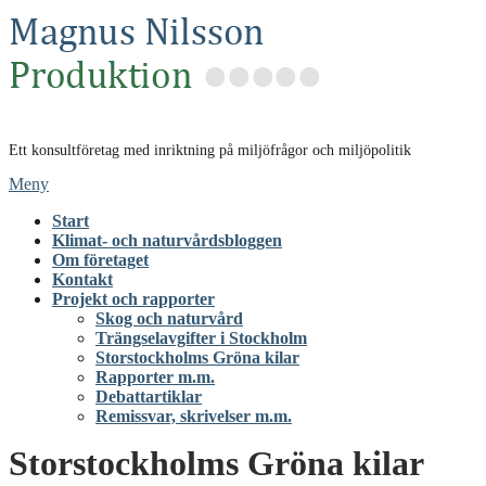
Hoppa
till
innehåll
Ett konsultföretag med inriktning på miljöfrågor och miljöpolitik
Meny
Start
Klimat- och naturvårdsbloggen
Om företaget
Kontakt
Projekt och rapporter
Skog och naturvård
Trängselavgifter i Stockholm
Storstockholms Gröna kilar
Rapporter m.m.
Debattartiklar
Remissvar, skrivelser m.m.
Storstockholms Gröna kilar