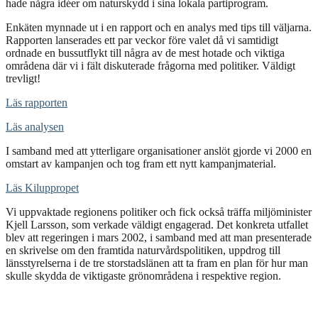
hade några idéer om naturskydd i sina lokala partiprogram.
Enkäten mynnade ut i en rapport och en analys med tips till väljarna.
Rapporten lanserades ett par veckor före valet då vi samtidigt
ordnade en bussutflykt till några av de mest hotade och viktiga
områdena där vi i fält diskuterade frågorna med politiker. Väldigt
trevligt!
Läs rapporten
Läs analysen
I samband med att ytterligare organisationer anslöt gjorde vi 2000 en
omstart av kampanjen och tog fram ett nytt kampanjmaterial.
Läs Kiluppropet
Vi uppvaktade regionens politiker och fick också träffa miljöminister
Kjell Larsson, som verkade väldigt engagerad. Det konkreta utfallet
blev att regeringen i mars 2002, i samband med att man presenterade
en skrivelse om den framtida naturvårdspolitiken, uppdrog till
länsstyrelserna i de tre storstadslänen att ta fram en plan för hur man
skulle skydda de viktigaste grönområdena i respektive region.