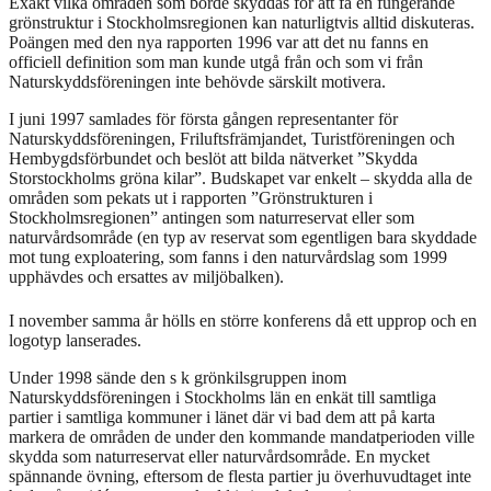
Exakt vilka områden som borde skyddas för att få en fungerande
grönstruktur i Stockholmsregionen kan naturligtvis alltid diskuteras.
Poängen med den nya rapporten 1996 var att det nu fanns en
officiell definition som man kunde utgå från och som vi från
Naturskyddsföreningen inte behövde särskilt motivera.
I juni 1997 samlades för första gången representanter för
Naturskyddsföreningen, Friluftsfrämjandet, Turistföreningen och
Hembygdsförbundet och beslöt att bilda nätverket ”Skydda
Storstockholms gröna kilar”. Budskapet var enkelt – skydda alla de
områden som pekats ut i rapporten ”Grönstrukturen i
Stockholmsregionen” antingen som naturreservat eller som
naturvårdsområde (en typ av reservat som egentligen bara skyddade
mot tung exploatering, som fanns i den naturvårdslag som 1999
upphävdes och ersattes av miljöbalken).
I november samma år hölls en större konferens då ett upprop och en
logotyp lanserades.
Under 1998 sände den s k grönkilsgruppen inom
Naturskyddsföreningen i Stockholms län en enkät till samtliga
partier i samtliga kommuner i länet där vi bad dem att på karta
markera de områden de under den kommande mandatperioden ville
skydda som naturreservat eller naturvårdsområde. En mycket
spännande övning, eftersom de flesta partier ju överhuvudtaget inte