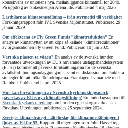
konsekvens av unionens nya, mellanliggande klimatmål för 2040.
På uppdrag av tankesmedjan Arena Idé. Publicerad 4 maj 2026
Lastbilarnas klimatomställning ‒ från styrmedel till verklighet
Forskningsrapport från IVL Svenska Mijöinstitutet. Publicerad 29
januari 2029
Om effekterna av Fly Green Funds ”klimatreduktion”
En
analys av klimatnyttan av att köpa så kallade ”klimatrreduktioner”
av organisationen Fly Green Fund. Publicerad 10 juni 2025.
Vart ska plasten ta vägen?
En analys av de svenska hur den
förväntade utvecklingen av EU:s nuvarande utsläppshandelssystem
(ETS1) kommer att påverka förutsättningarna för de svenska
avfallsförbränningsanläggningarna, samt en diskussion om tänkbara
strategier för att möta förändringarna. Framtagen i samarbete med
Ramboll. Publicerad i april 2025.
Hur kan förvaltningen av Svenska kyrkans skogsmark
påverkas av EU:s nya klimatlagstiftning?
En underlagsrapport till
Svenska Kyrkans utredning
om hur den egna skogsmarken ska
förvaltas. Utredningen publicerades 25 september 2024.
Sveriges klimatstrategi – 46 förslag för klimatomställningen i
ljuset av Fit for 55.
Rapport till regeringen som John Hassel tog
fram, med bistånd av mig. Rapporten offentliggjordes 18 oktober