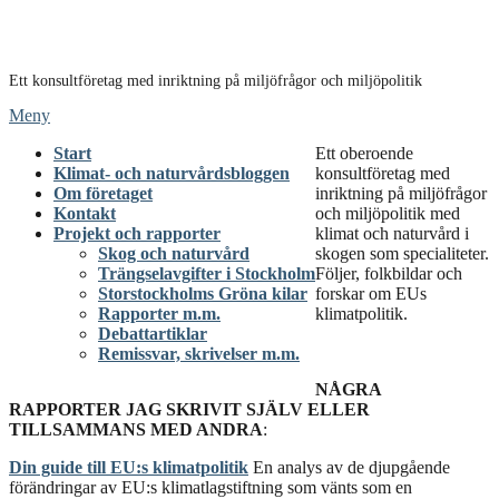
Hoppa
till
innehåll
Ett konsultföretag med inriktning på miljöfrågor och miljöpolitik
Meny
Start
Ett oberoende
Klimat- och naturvårdsbloggen
konsultföretag med
Om företaget
inriktning på miljöfrågor
Kontakt
och miljöpolitik med
Projekt och rapporter
klimat och naturvård i
Skog och naturvård
skogen som specialiteter.
Trängselavgifter i Stockholm
Följer, folkbildar och
Storstockholms Gröna kilar
forskar om EUs
Rapporter m.m.
klimatpolitik.
Debattartiklar
Remissvar, skrivelser m.m.
NÅGRA
RAPPORTER JAG SKRIVIT SJÄLV ELLER
TILLSAMMANS MED ANDRA
:
Din guide till EU:s klimatpolitik
En analys av de djupgående
förändringar av EU:s klimatlagstiftning som vänts som en