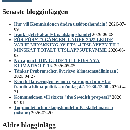
Senaste blogginläggen
Hur vill Kommissionen ändra utsläppshandeln?
2026-07-
09
Irankriget skakar EU:s utsläppshandel
2026-06-08
FÖR FÖRSTA GÅNGEN: UNDER 2025 LEDDE
VARJE MINSKNING AV ETS1-UTSLÄPPEN TILL
MINSKAT TOTALT UTSLÄPPSUTRYMME
2026-06-
02
Ny rapport: DIN GUIDE TILL EU:S NYA
KLIMATPOLITIK
2026-05-05
Tänker flygbranschen överleva klimatomställningen?
2026-04-27
Kom till lanseringen av min nya rapport om EU:s
framtida klimatpolitik – måndag 4/5 10.30-12.00
2026-04-
21
Kommissionen vill skrota ”the Swedish proposal”
2026-
04-01
Toppmötet och utsläppshandeln: På stället marsch
(nästan)
2026-03-20
Äldre blogginlägg