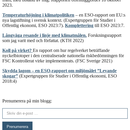
2023.
Temperaturhöjning i klimatpolitiken
– en ESO-rapport om EU:s
nya lagstiftning i svensk kontext. (Expertgruppen för Studier i
Offentlig ekonomi, ESO 2023:7).
Komplettering
till ESO 2023:7.
Långväga resande i linje med klimatmålen.
Forskningsrapport
som jag varit med och författat. (KTH 2022)
Koll på virket?
En rapport om hur regelverket beträffande
nyckelbiotoper i den
centraliserade nationella riskbedömni
ngen för
FSC Kontrollerat virke
implementerats. (FSC Sverige 2021)
Skydda lagom – en ESO-rapport om miljömålet ”Levande
skogar”
(Expertgruppen för Studier i Offentlig ekonomi, ESO
2018:4)
Prenumerera på min blogg:
Skriv din e-post …
Prenumerera