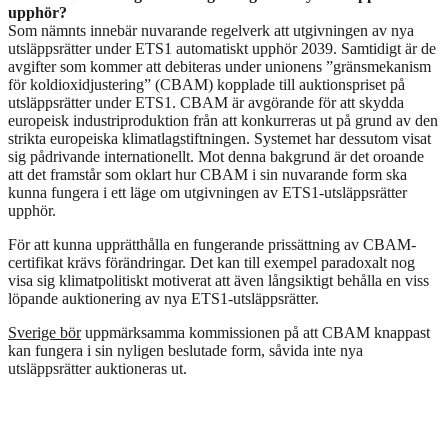
upphör?
Som nämnts innebär nuvarande regelverk att utgivningen av nya
utsläppsrätter under ETS1 automatiskt upphör 2039. Samtidigt är de
avgifter som kommer att debiteras under unionens ”gränsmekanism
för koldioxidjustering” (CBAM) kopplade till auktionspriset på
utsläppsrätter under ETS1. CBAM är avgörande för att skydda
europeisk industriproduktion från att konkurreras ut på grund av den
strikta europeiska klimatlagstiftningen. Systemet har dessutom visat
sig pådrivande internationellt. Mot denna bakgrund är det oroande
att det framstår som oklart hur CBAM i sin nuvarande form ska
kunna fungera i ett läge om utgivningen av ETS1-utsläppsrätter
upphör.
För att kunna upprätthålla en fungerande prissättning av CBAM-
certifikat krävs förändringar. Det kan till exempel paradoxalt nog
visa sig klimatpolitiskt motiverat att även långsiktigt behålla en viss
löpande auktionering av nya ETS1-utsläppsrätter.
Sverige bör
uppmärksamma kommissionen på att CBAM knappast
kan fungera i sin nyligen beslutade form, såvida inte nya
utsläppsrätter auktioneras ut.