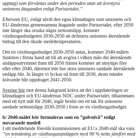
upptag) som förväntas under den perioden utan att äventyra
unionens åtaganden enligt Parisavtalet.”
Eftersom EU, enligt såväl den egna klimatlagen som unionens och
EU-ländernas gemensamma åtagande under Parisavtalet, efter 2050
inte längre ska orsaka några nettoutsläpp, kommer
växthusgasbudgeten 2030-2050 att definiera unionens återstående
bidrag till den ökade medeltemperaturen.
Om en växthusgasbudget 2030-2050 antas, kommer 2040-målets
funktion i första hand att bli att avgöra i vilken mån det återstående
utsläppsutrymmet fram till 2050 främst kommer att utnyttjas före
eller efter 2040, däremot inte hur stora unionens samlade återstående
utsläpp blir. Ju längre vi lyckas nå fram till 2030, desto mindre
krävande blir uppdraget 2041-2050.
Sverige bör
mot denna bakgrund kräva att det i uppdateringen av
klimatlagen och EU-ländernas NDC under Parisavtalet, tillsammans
med ett nytt mål för 2040, ingår beslut om ett tak för unionens
samlade nettoutsläpp 2030-2050 i form av en växthusgasbudget
.
b/ 2040-målet bör formuleras som en ”golvnivå” enligt
nuvarande modell
I sitt meddelande föreslår kommissionen att EU:s 2040-mål ska vara
”en minskning av växthusgasutsläppen med 90 % netto jämfört med