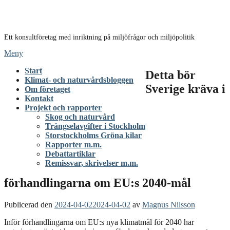
Hoppa
till
innehåll
Ett konsultföretag med inriktning på miljöfrågor och miljöpolitik
Meny
Start
Detta bör
Klimat- och naturvårdsbloggen
Sverige kräva i
Om företaget
Kontakt
Projekt och rapporter
Skog och naturvård
Trängselavgifter i Stockholm
Storstockholms Gröna kilar
Rapporter m.m.
Debattartiklar
Remissvar, skrivelser m.m.
förhandlingarna om EU:s 2040-mål
Publicerad den
2024-04-02
2024-04-02
av
Magnus Nilsson
Inför förhandlingarna om EU:s nya klimatmål för 2040 har