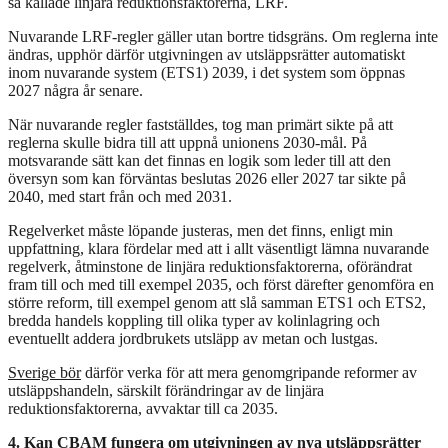
så kallade linjära reduktionsfaktorerna, LRF.
Nuvarande LRF-regler gäller utan bortre tidsgräns. Om reglerna inte
ändras, upphör därför utgivningen av utsläppsrätter automatiskt
inom nuvarande system (ETS1) 2039, i det system som öppnas
2027 några år senare.
När nuvarande regler fastställdes, tog man primärt sikte på att
reglerna skulle bidra till att uppnå unionens 2030-mål. På
motsvarande sätt kan det finnas en logik som leder till att den
översyn som kan förväntas beslutas 2026 eller 2027 tar sikte på
2040, med start från och med 2031.
Regelverket måste löpande justeras, men det finns, enligt min
uppfattning, klara fördelar med att i allt väsentligt lämna nuvarande
regelverk, åtminstone de linjära reduktionsfaktorerna, oförändrat
fram till och med till exempel 2035, och först därefter genomföra en
större reform, till exempel genom att slå samman ETS1 och ETS2,
bredda handels koppling till olika typer av kolinlagring och
eventuellt addera jordbrukets utsläpp av metan och lustgas.
Sverige bör
därför verka för att mera genomgripande reformer av
utsläppshandeln, särskilt förändringar av de linjära
reduktionsfaktorerna, avvaktar till ca 2035.
4. Kan CBAM fungera om utgivningen av nya utsläppsrätter