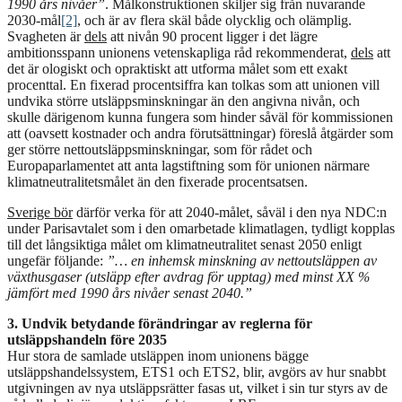
1990 års nivåer”
. Målkonstruktionen skiljer sig från nuvarande
2030-mål
[2]
, och är av flera skäl både olycklig och olämplig.
Svagheten är
dels
att nivån 90 procent ligger i det lägre
ambitionsspann unionens vetenskapliga råd rekommenderat,
dels
att
det är ologiskt och opraktiskt att utforma målet som ett exakt
procenttal. En fixerad procentsiffra kan tolkas som att unionen vill
undvika större utsläppsminskningar än den angivna nivån, och
skulle därigenom kunna fungera som hinder såväl för kommissionen
att (oavsett kostnader och andra förutsättningar) föreslå åtgärder som
ger större nettoutsläppsminskningar, som för rådet och
Europaparlamentet att anta lagstiftning som för unionen närmare
klimatneutralitetsmålet än den fixerade procentsatsen.
Sverige bör
därför verka för att 2040-målet, såväl i den nya NDC:n
under Parisavtalet som i den omarbetade klimatlagen, tydligt kopplas
till det långsiktiga målet om klimatneutralitet senast 2050 enligt
ungefär följande:
”… en inhemsk minskning av nettoutsläppen av
växthusgaser (utsläpp efter avdrag för upptag) med minst XX %
jämfört med 1990 års nivåer senast 2040.”
3. Undvik betydande förändringar av reglerna för
utsläppshandeln före 2035
Hur stora de samlade utsläppen inom unionens bägge
utsläppshandelssystem, ETS1 och ETS2, blir, avgörs av hur snabbt
utgivningen av nya utsläppsrätter fasas ut, vilket i sin tur styrs av de