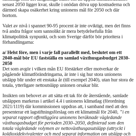
senast 2050 ligger kvar, skulle i onödan driva upp kostnaderna och
därmed skapa osäkerhet kring unionens mål för 2050 och där
bortom.
Valet av nivå i spannet 90-95 procent är inte oviktigt, men det finns
två andra frågor som sannolikt är mera betydelsefulla från
klimatpolitisk synpunkt, och som Sverige därför bör prioritera i
förhandlingarna:
a/ Helst före, men i varje fall parallellt med, beslutet om ett
2040-mål bör EU fastställa en samlad växthusgasbudget 2030-
2050
Det som avgör i vilken mån EU förstärker eller motverkar de
pågående klimatförändringarna, är inte i sig hur stora unionens
utsläpp blir under ett enstaka år (till exempel 2040), utan hur stora de
totala, ytterligare nettoutsläpp unionen orsakar blir.
Insikten om behovet av att sätta ett tak för de återstående, samlade
utsläppen markeras i artikel 4.4 i unionens klimatlag (förordning
2021/1119) där kommissionen uppdras att, i samband med att den
presenterar ett lagstiftningsförslag om ett klimatmål för 2040,
”i en
separat rapport offentliggöra unionens beräknade vägledande
växthusgasbudget för perioden 2030–2050, definierad som den
totala vägledande volymen av nettoväxthusgasutsläpp (uttryckt i
koldioxidekvivalenter och med separat information om utsläpp och