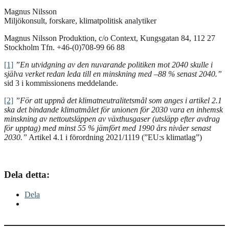
Magnus Nilsson
Miljökonsult, forskare, klimatpolitisk analytiker
Magnus Nilsson Produktion, c/o Context, Kungsgatan 84, 112 27
Stockholm Tfn. +46-(0)708-99 66 88
[1]
”En utvidgning av den nuvarande politiken mot 2040 skulle i
själva verket redan leda till en minskning med –88 % senast 2040.”
sid 3 i kommissionens meddelande.
[2]
”För att uppnå det klimatneutralitetsmål som anges i artikel 2.1
ska det bindande klimatmålet för unionen för 2030 vara en inhemsk
minskning av nettoutsläppen av växthusgaser (utsläpp efter avdrag
för upptag) med minst 55 % jämfört med 1990 års nivåer senast
2030.”
Artikel 4.1 i förordning 2021/1119 (”EU:s klimatlag”)
Dela detta:
Dela