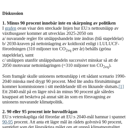
Diskussion
1. Minus 90 procent innebär inte en skärpning av politiken
I
grafen
ovan visar den streckade linjen hur EU:s nettoutsläpp av
växthusgaser kommer att utvecklas 2025-2050 om
a/ nuvarande regler för utsläppshandeln inte ändras (blå stapeldelar)
b/ 2030-kraven på nettoinlagring av koldioxid enligt i LULUCF-
förordningen (310 miljoner ton CO
per år) behålls (gröna
2eq
stapeldelar), samt
c/ utsläppen utanför utsläppshandeln successivt minskar så att de
2050 motsvarar nettoinlagringen (=310 miljoner ton CO
).
2eq
Som framgår skulle unionens nettoutsläpp i ett sådant scenario 1990-
2040 minska med drygt 90 procent. Med lite andra förutsättningar
kommer kommissionen i sitt meddelande till en liknande slutsats.
[1]
Ett 2040-mål på en lägre nivå än minus 90 procent går således
knappast att beskriva på annat sätt än som en försvagning av
unionens nuvarande klimatpolitik.
2. 90 eller 95 procent inte huvudfrågan
EU:s vetenskapliga råd förordar att EU:s 2040-mål hamnar i spannet
90-95
procent. Att anta ett lägre mål än rådets golvnivå 90 procent,
samtidigt som det långsiktiga målet om att uppnå klimatneutralitet