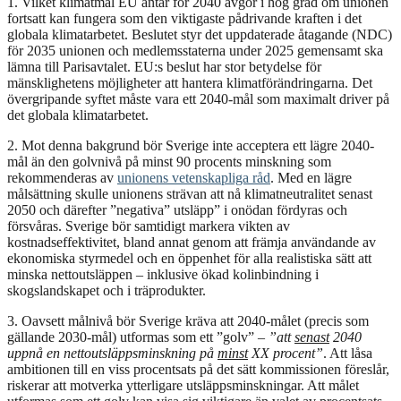
1. Vilket klimatmål EU antar för 2040 avgör i hög grad om unionen
fortsatt kan fungera som den viktigaste pådrivande kraften i det
globala klimatarbetet. Beslutet styr det uppdaterade åtagande (NDC)
för 2035 unionen och medlemsstaterna under 2025 gemensamt ska
lämna till Parisavtalet. EU:s beslut har stor betydelse för
mänsklighetens möjligheter att hantera klimatförändringarna. Det
övergripande syftet måste vara ett 2040-mål som maximalt driver på
det globala klimatarbetet.
2. Mot denna bakgrund bör Sverige inte acceptera ett lägre 2040-
mål än den golvnivå på minst 90 procents minskning som
rekommenderas av
unionens vetenskapliga råd
. Med en lägre
målsättning skulle unionens strävan att nå klimatneutralitet senast
2050 och därefter ”negativa” utsläpp” i onödan fördyras och
försvåras. Sverige bör samtidigt markera vikten av
kostnadseffektivitet, bland annat genom att främja användande av
ekonomiska styrmedel och en öppenhet för alla realistiska sätt att
minska nettoutsläppen – inklusive ökad kolinbindning i
skogslandskapet och i träprodukter.
3. Oavsett målnivå bör Sverige kräva att 2040-målet (precis som
gällande 2030-mål) utformas som ett ”golv” –
”att
senast
2040
uppnå en nettoutsläppsminskning på
minst
XX procent”
. Att låsa
ambitionen till en viss procentsats på det sätt kommissionen föreslår,
riskerar att motverka ytterligare utsläppsminskningar. Att målet