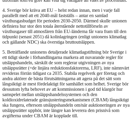
utformas som ett golv kan visa sig viktigare än valet av procentsats.
4. Sverige bör kräva att EU – helst redan innan, men i varje fall
parallellt med att ett 2040-mål fastställs – antar en samlad
växthusgasbudget för perioden 2030-2050. Därmed skulle unionen
definiera hur stor den totala återstående nettotillförseln av
växthusgaser till atmosfären från EU-länderna får vara fram till den
tidpunkt (senast 2051) då kolinlagringen (enligt unionens klimatlag
och gällande NDC) ska överstiga bruttoutsläppen.
5. Beträffande unionens detaljerade klimatlagstiftning bör Sverige i
ett tidigt skede i förhandlingarna markera att nuvarande regler för
utsläppshandeln, särskilt de som reglerar utgivningen av nya
utsläppsrätter (=de linjära reduktionsfaktorerna, LRF), inte nämnvärt
revideras förrän tidigast ca 2035. Stabila regelverk ger företag och
andra aktörer de bästa förutsättningarna att agera på det sätt som
långsiktigt är mest fördelaktigt för samhället som helhet. Sverige bör
dessutom lyfta behovet av att kommissionen i god tid klargör hur
samspelet mellan utsläppshandelssystemen och den
koldioxidrelaterade gränsjusteringsmekanismen (CBAM) långsiktigt
ska fungera, eftersom utsläppshandeln om/när auktioneringen av nya
utsläppsrätter upphör, inte längre kan leverera den prisnivå som
avgifterna under CBAM är kopplade till.