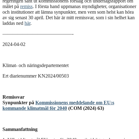
regeringen sänt ut kommissionens förslag och underlagsrapport om
målet på
remiss
. I första hand uppmanas myndigheter, organisationer
och institutioner att lämna synpunkter, men vem som helst kan höra
av sig senast 30 april. Det här är mitt remissvar, som i sin helhet kan
laddas ned
här
.
——————————————-
2024-04-02
Klimat- och näringsdepartementet
Ert diarienummer KN2024/00503
Remissvar
Synpunkter på
Kommissionens meddelande om EU:s
kommande klimatmål för 2040
(COM (2024) 63)
Sammanfattning